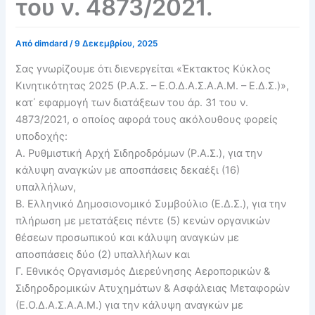
του ν. 4873/2021.
Από
dimdard
/
9 Δεκεμβρίου, 2025
Σας γνωρίζουμε ότι διενεργείται «Έκτακτος Κύκλος
Κινητικότητας 2025 (Ρ.Α.Σ. – Ε.Ο.Δ.Α.Σ.Α.Α.Μ. – Ε.Δ.Σ.)»,
κατ΄ εφαρμογή των διατάξεων του άρ. 31 του ν.
4873/2021, ο οποίος αφορά τους ακόλουθους φορείς
υποδοχής:
Α. Ρυθμιστική Αρχή Σιδηροδρόμων (Ρ.Α.Σ.), για την
κάλυψη αναγκών με αποσπάσεις δεκαέξι (16)
υπαλλήλων,
Β. Ελληνικό Δημοσιονομικό Συμβούλιο (Ε.Δ.Σ.), για την
πλήρωση με μετατάξεις πέντε (5) κενών οργανικών
θέσεων προσωπικού και κάλυψη αναγκών με
αποσπάσεις δύο (2) υπαλλήλων και
Γ. Εθνικός Οργανισμός Διερεύνησης Αεροπορικών &
Σιδηροδρομικών Ατυχημάτων & Ασφάλειας Μεταφορών
(Ε.Ο.Δ.Α.Σ.Α.Α.Μ.) για την κάλυψη αναγκών με