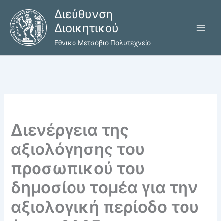
Μετάβαση
Διεύθυνση
στο
Διοικητικού
περιεχόμενο
Εθνικό Μετσόβιο Πολυτεχνείο
Διενέργεια της
αξιολόγησης του
προσωπικού του
δημοσίου τομέα για την
αξιολογική περίοδο του