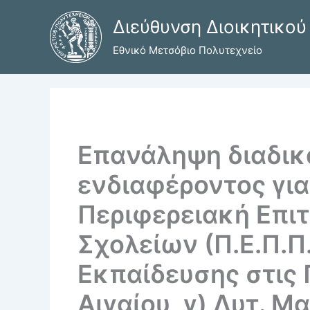
Μετάβαση
Διεύθυνση Διοικητικού
στο
περιεχόμενο
Εθνικό Μετσόβιο Πολυτεχνείο
Επανάληψη διαδικ
ενδιαφέροντος γι
Περιφερειακή Επι
Σχολείων (Π.Ε.Π.Π
Εκπαίδευσης στις Π
Αιγαίου, γ) Δυτ. Μ