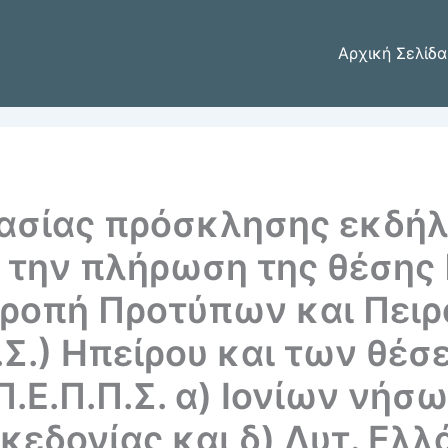
Αρχική Σελίδα
ασίας πρόσκλησης εκδή
α την πλήρωση της θέσης
τροπή Προτύπων και Πει
.Σ.) Ηπείρου και των θ
.Ε.Π.Π.Σ. α) Ιονίων νήσω
ακεδονίας και δ) Δυτ. Ελλ