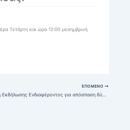
ρα Τετάρτη και ώρα 12:00 μεσημβρινή.
ΕΠΌΜΕΝΟ
Πρόσκληση Εκδήλωσης Ενδιαφέροντος για απόσπαση δύο(2) υπαλλήλων στη Μονάδα Διοικητικής και Οικονομικής Οργάνωσης της Εθνικής Επιτροπής για τα Δικαιώματα του Ανθρώπου-ΕΕΔΑ.