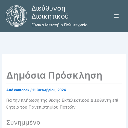
Μετάβαση
Διεύθυνση
στο
Διοικητικού
περιεχόμενο
Εθνικό Μετσόβιο Πολυτεχνείο
Δημόσια Πρόσκληση
Από
cantonak
/
11 Οκτωβρίου, 2024
Για την πλήρωση της θέσης Εκτελεστικού Διευθυντή επί
θητεία του Πανεπιστημίου Πατρών.
Συνημμένα