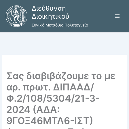
Μετάβαση
Διεύθυνση
στο
Διοικητικού
περιεχόμενο
Εθνικό Μετσόβιο Πολυτεχνείο
Σας διαβιβάζουμε το με
αρ. πρωτ. ΔΙΠΑΑΔ/
Φ.2/108/5304/21-3-
2024 (ΑΔΑ:
9ΓΟΞ46ΜΤΛ6-ΙΣΤ)