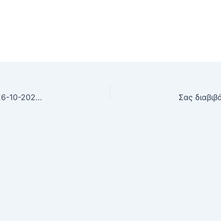
Σας διαβιβάζουμε την με αρ. πρωτ. ΠΡΥΤ/3759/26-10-2023 (ΑΔΑ: 98ΥΑ46Ψ8ΝΨ-ΠΩΖ) έγγραφο του Ιόνιου Πανεπιστημίου με θέμα: