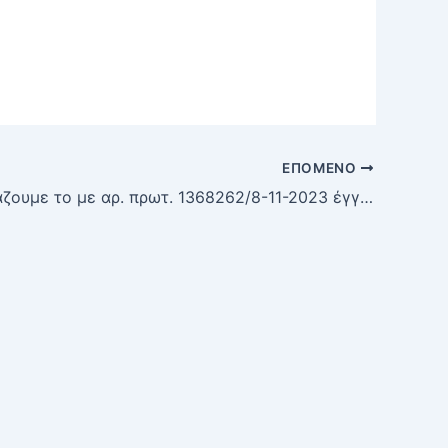
ΕΠΌΜΕΝΟ
Σας διαβιβάζουμε το με αρ. πρωτ. 1368262/8-11-2023 έγγραφο της Περιφέρειας Αττικής, Αυτοτελές Γραφείο Δημοσιων Σχέσεων με θέμα: