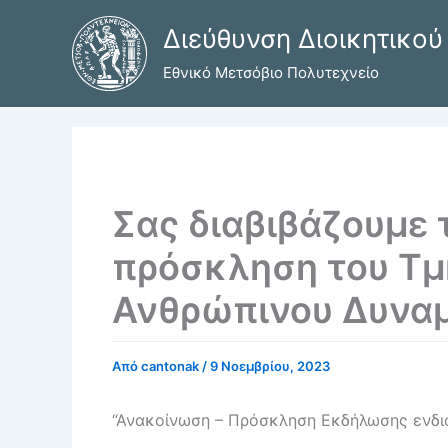
Μετάβαση
Διεύθυνση Διοικητικού
στο
περιεχόμενο
Εθνικό Μετσόβιο Πολυτεχνείο
Σας διαβιβάζουμε 
πρόσκληση του Τμ
Ανθρώπινου Δυναμικ
Από
cantonak
/
9 Νοεμβρίου, 2023
“Ανακοίνωση – Πρόσκληση Εκδήλωσης ενδι