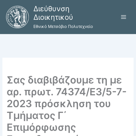
Μετάβαση
Διεύθυνση
στο
Διοικητικού
περιεχόμενο
Εθνικό Μετσόβιο Πολυτεχνείο
Σας διαβιβάζουμε τη με
αρ. πρωτ. 74374/Ε3/5-7-
2023 πρόσκληση του
Τμήματος Γ΄
Επιμόρφωσης