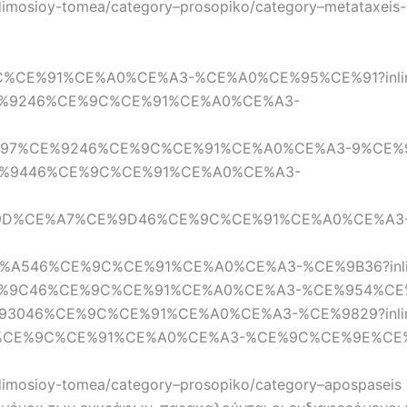
dimosioy-tomea/category–prosopiko/category–metataxeis-
CE%9C%CE%91%CE%A0%CE%A3-%CE%A0%CE%95%CE%91?inlin
75%CE%9246%CE%9C%CE%91%CE%A0%CE%A3-
%CE%97%CE%9246%CE%9C%CE%91%CE%A0%CE%A3-9%CE%98
9B%CE%9446%CE%9C%CE%91%CE%A0%CE%A3-
8%CE%9D%CE%A7%CE%9D46%CE%9C%CE%91%CE%A0%CE%A3
3%CE%A546%CE%9C%CE%91%CE%A0%CE%A3-%CE%9B36?inli
F0%CE%9C46%CE%9C%CE%91%CE%A0%CE%A3-%CE%954%CE%A
%CE%93046%CE%9C%CE%91%CE%A0%CE%A3-%CE%9829?inlin
2846%CE%9C%CE%91%CE%A0%CE%A3-%CE%9C%CE%9E%CE%9
dimosioy-tomea/category–prosopiko/category–apospaseis