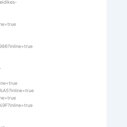
eidikes-
e=true
6?inline=true
-
ne=true
5?inline=true
e=true
F?inline=true