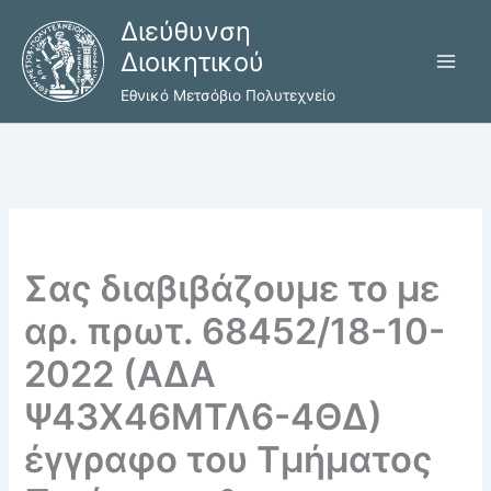
Μετάβαση
Διεύθυνση
στο
Διοικητικού
περιεχόμενο
Εθνικό Μετσόβιο Πολυτεχνείο
Σας διαβιβάζουμε το με
αρ. πρωτ. 68452/18-10-
2022 (ΑΔΑ
Ψ43Χ46ΜΤΛ6-4ΘΔ)
έγγραφο του Τμήματος