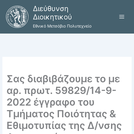
Μετάβαση
Διεύθυνση
στο
Διοικητικού
περιεχόμενο
Εθνικό Μετσόβιο Πολυτεχνείο
Σας διαβιβάζουμε το με
αρ. πρωτ. 59829/14-9-
2022 έγγραφο του
Τμήματος Ποιότητας &
Εθιμοτυπίας της Δ/νσης