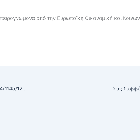
πειρογνώμονα από την Ευρωπαϊκή Οικονομική και Κοινων
Σας διαβιβάζουμε το με αρ. πρωτ. ΔΙΠΑΑΔ/ΕΠ/Φ.4/1145/12238/29-7-2022 (ΑΔΑ: 9ΜΠ546ΜΤΛ6-ΔΡΖ) έγγραφο του Τμήματος Ανάπτυξης Ανθρώπινου Δυναμικού της Δ/νσης Προγραμματισμού και Ανάπτυξης Ανθρώπινου Δυναμικού του Υπουργείου Εσωτερικών με θέμα: