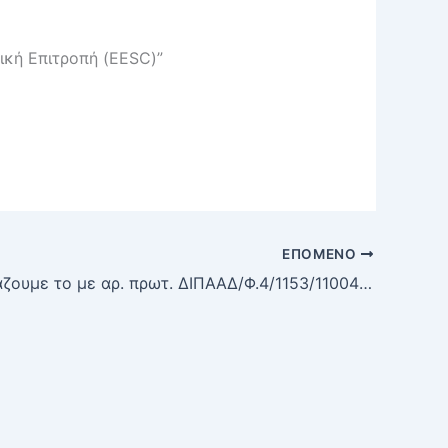
ική Επιτροπή (EESC)”
ΕΠΌΜΕΝΟ
Σας διαβιβάζουμε το με αρ. πρωτ. ΔΙΠΑΑΔ/Φ.4/1153/11004/12-8-2022 (ΑΔΑ: 6ΝΛ046ΜΤΛ6-ΤΚΒ) έγγραφο του Τμήματος Ανάπτυξης Ανθρώπινου Δυναμικού της Δ/νσης Προγραμματισμού και Ανάπτυξης Ανθρώπινου Δυναμικού του Υπουργείου Εσωτερικών με θέμα: