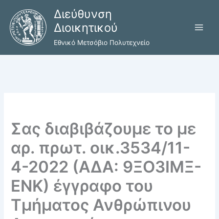
Μετάβαση
Διεύθυνση
στο
Διοικητικού
περιεχόμενο
Εθνικό Μετσόβιο Πολυτεχνείο
Σας διαβιβάζουμε το με
αρ. πρωτ. οικ.3534/11-
4-2022 (ΑΔΑ: 9ΞΟ3ΙΜΞ-
ΕΝΚ) έγγραφο του
Τμήματος Ανθρώπινου