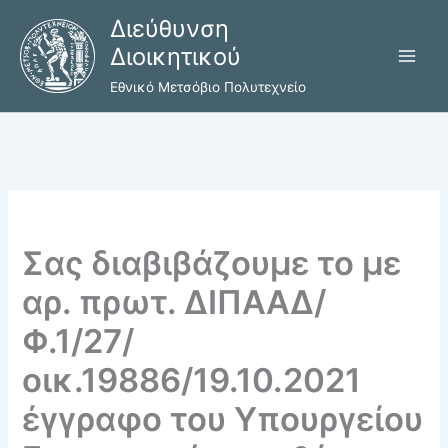
Μετάβαση
Διεύθυνση
στο
Διοικητικού
περιεχόμενο
Εθνικό Μετσόβιο Πολυτεχνείο
Σας διαβιβάζουμε το με
αρ. πρωτ. ΔΙΠΑΑΔ/
Φ.1/27/
οικ.19886/19.10.2021
έγγραφο του Υπουργείου