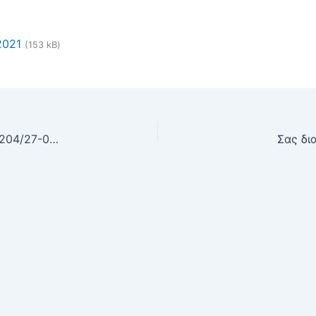
2021
(153 kB)
Σας διαβιβάζουμε το με αρ. πρωτ. Δ1α/Γ.Π.οικ.59204/27-09-2021(ΑΔΑ: 9Ρ72465ΦΥΟ-600) έγγραφο του Τμήματος Α . της Διεύθυνσης Δημόσιας Υγείας και Υγιεινής Περιβάλλοντος του Υπουργείου Υγείας με θέμα:
Σας δι