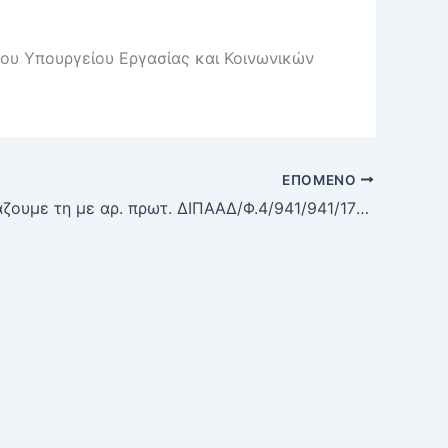
 του Υπουργείου Εργασίας και Κοινωνικών
ΕΠΌΜΕΝΟ
Σας διαβιβάζουμε τη με αρ. πρωτ. ΔΙΠΑΑΔ/Φ.4/941/941/17590/28-9-2021 (ΑΔΑ: ΨΕ3Β46ΜΤΛ6-ΓΟΥ) του Τμήματος Ανάπτυξης Ανθρώπινου Δυναμικού της Δ/νσης Προγραμματισμού & Ανάπτυξης Ανθρώπινου Δυναμικού του Υπουργείου Εσωτερικών με θέμα: