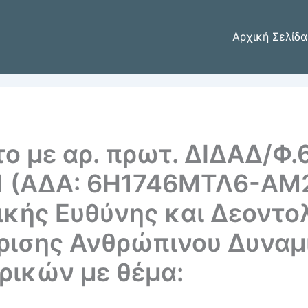
Αρχική Σελίδα
ο με αρ. πρωτ. ΔΙΔΑΔ/Φ.6
1 (ΑΔΑ: 6Η1746ΜΤΛ6-ΑΜ2
κής Ευθύνης και Δεοντολ
ίρισης Ανθρώπινου Δυναμ
ρικών με θέμα: