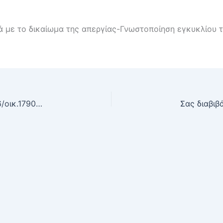
ικά με το δικαίωμα της απεργίας-Γνωστοποίηση εγκυκλίου
Σας διαβιβάζουμε το με αρ. πρωτ. ΔΙΠΑΑΔ/Φ.1/26/οικ.17909/17-9-2021 έγγραφο του Τμήματος Ανάπτυξης Ανθρώπινου Δυναμικού της Δ/νσης Προγραμματισμού & Ανάπτυξης Ανθρώπινου Δυναμικού του Δημοσίου Τομέα του Υπουργείου Εσωτερικών με θέμα: