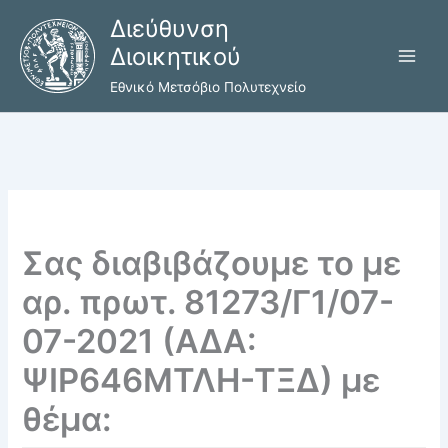
Μετάβαση
Διεύθυνση
στο
Διοικητικού
περιεχόμενο
Εθνικό Μετσόβιο Πολυτεχνείο
Σας διαβιβάζουμε το με
αρ. πρωτ. 81273/Γ1/07-
07-2021 (ΑΔΑ:
ΨΙΡ646ΜΤΛΗ-ΤΞΔ) με
θέμα: