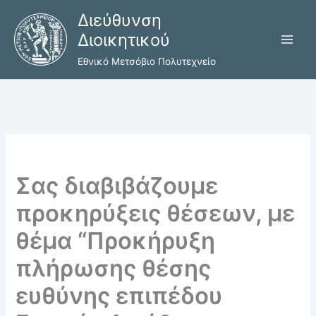
Μετάβαση
Διεύθυνση
στο
Διοικητικού
περιεχόμενο
Εθνικό Μετσόβιο Πολυτεχνείο
Σας διαβιβάζουμε
προκηρύξεις θέσεων, με
θέμα “Προκήρυξη
πλήρωσης θέσης
ευθύνης επιπέδου