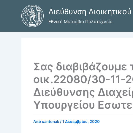
Μετάβαση
Διεύθυνση Διοικητικού
στο
περιεχόμενο
Εθνικό Μετσόβιο Πολυτεχνείο
Σας διαβιβάζουμε 
οικ.22080/30-11-
Διεύθυνσης Διαχε
Υπουργείου Εσωτε
Από
cantonak
/
1 Δεκεμβρίου, 2020