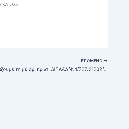
ΚΥΚΛΙΟΣ»
ΕΠΌΜΕΝΟ
Σας διαβιβάζουμε τη με αρ. πρωτ. ΔΙΠΑΑΔ/Φ.4/727/21202/18-11-2020 προκήρυξη θέσης του Τμήματος Ανάπτυξης Ανθρώπινου Δυναμικού της Δ/νσης Προγραμματισμού & Ανάπτυξης Ανθρώπινου Δυναμικού του Υπουργείου Εσωτερικών με θέμα: