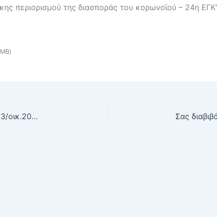
γκης περιορισμού της διασποράς του κορωνοϊού – 24η ΕΓ
 MB)
Σας διαβιβάζουμε τη με αρ. πρωτ. ΔΙΔΑΔ/Φ.69/133/οικ.20764/7-11-2020 εγκύκλιο του Τμήματος Πειθαρχικής Ευθύνης & Δεοντολογίας της Δ/νσης Διαχείρισης Ανθρώπινου Δυναμικού του Υπουργείου Εσωτερικών με θέμα: