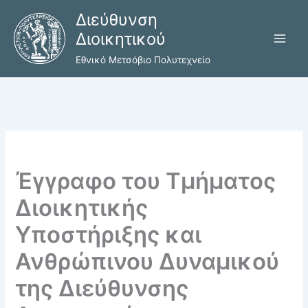
Μετάβαση
Διεύθυνση
στο
Διοικητικού
περιεχόμενο
Εθνικό Μετσόβιο Πολυτεχνείο
Έγγραφο του Τμήματος
Διοικητικής
Υποστήριξης και
Ανθρώπινου Δυναμικού
της Διεύθυνσης