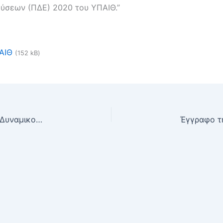
ύσεων (ΠΔΕ) 2020 του ΥΠΑΙΘ.”
ΑΙΘ
(152 kB)
Έγγραφο του Τμήματος Ανάπτυξης Ανθρώπινου Δυναμικού της Διεύθυνσης Προγραμματισμού και Ανάπτυξης Ανθρώπινου Δυναμικού του Υπουργείου Εσωτερικών με θέμα: