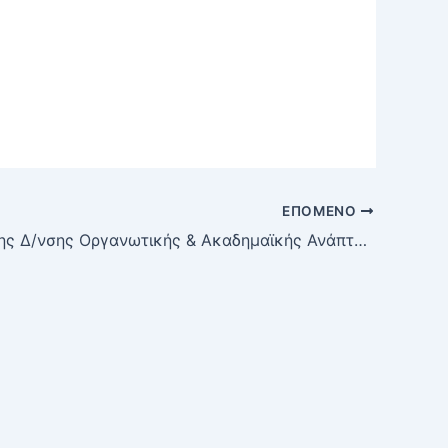
ΕΠΌΜΕΝΟ
Έγγραφο της Δ/νσης Οργανωτικής & Ακαδημαϊκής Ανάπτυξης, της Γενικής Δ/νσης Ανωτατης Εκπαίδευσης του Υπουργείου Παιδείας & Θρησκευμάτων, με θέμα: