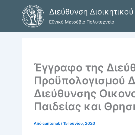
Μετάβαση
Διεύθυνση Διοικητικού
στο
περιεχόμενο
Εθνικό Μετσόβιο Πολυτεχνείο
Έγγραφο της Διεύ
Προϋπολογισμού Δ
Διεύθυνσης Οικον
Παιδείας και Θρησ
Από
cantonak
/
15 Ιουνίου, 2020