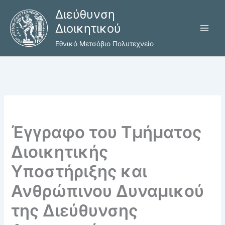
Μετάβαση
Διεύθυνση
στο
Διοικητικού
περιεχόμενο
Εθνικό Μετσόβιο Πολυτεχνείο
Έγγραφο του Τμήματος
Διοικητικής
Υποστήριξης και
Ανθρώπινου Δυναμικού
της Διεύθυνσης