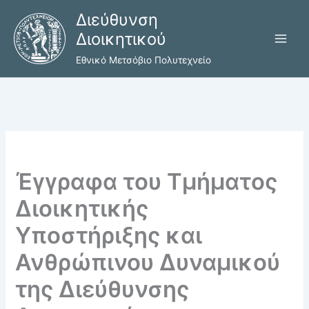
Μετάβαση
Διεύθυνση
στο
Διοικητικού
περιεχόμενο
Εθνικό Μετσόβιο Πολυτεχνείο
Έγγραφα του Τμήματος
Διοικητικής
Υποστήριξης και
Ανθρώπινου Δυναμικού
της Διεύθυνσης