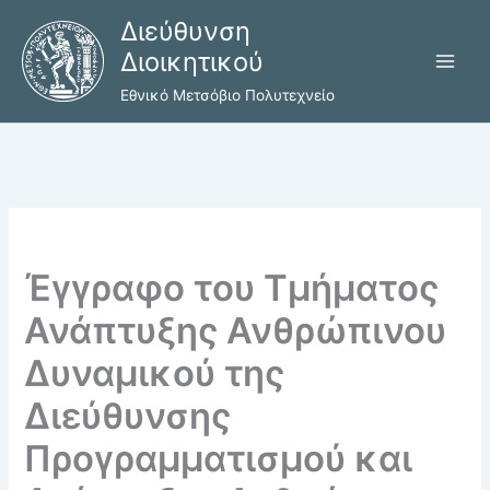
Μετάβαση
Διεύθυνση
στο
Διοικητικού
περιεχόμενο
Εθνικό Μετσόβιο Πολυτεχνείο
Έγγραφο του Τμήματος
Ανάπτυξης Ανθρώπινου
Δυναμικού της
Διεύθυνσης
Προγραμματισμού και