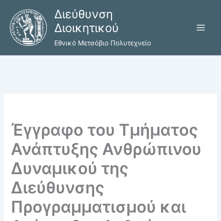
Μετάβαση
Διεύθυνση
στο
Διοικητικού
περιεχόμενο
Εθνικό Μετσόβιο Πολυτεχνείο
Έγγραφο του Τμήματος
Ανάπτυξης Ανθρώπινου
Δυναμικού της
Διεύθυνσης
Προγραμματισμού και