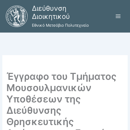
Μετάβαση
Διεύθυνση
στο
Διοικητικού
περιεχόμενο
Εθνικό Μετσόβιο Πολυτεχνείο
Έγγραφο του Τμήματος
Μουσουλμανικών
Υποθέσεων της
Διεύθυνσης
Θρησκευτικής