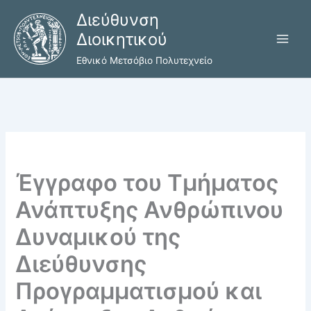
Μετάβαση
Διεύθυνση
στο
Διοικητικού
περιεχόμενο
Εθνικό Μετσόβιο Πολυτεχνείο
Έγγραφο του Τμήματος
Ανάπτυξης Ανθρώπινου
Δυναμικού της
Διεύθυνσης
Προγραμματισμού και