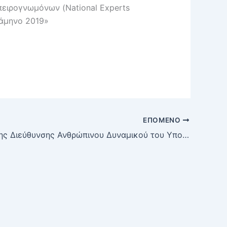
πειρογνωμόνων (
National
Experts
ξάμηνο 2019»
ΕΠΌΜΕΝΟ
Έγγραφο της Διεύθυνσης Ανθρώπινου Δυναμικού του Υπουργείου Παιδείας, Έρευνας και Θρησκευμάτων με θέμα: