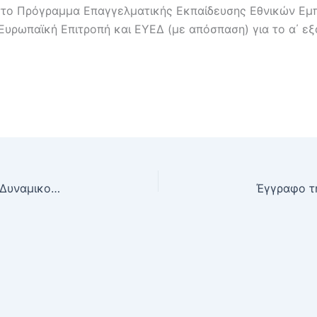
στο Πρόγραμμα Επαγγελματικής Εκπαίδευσης Εθνικών Εμ
 Ευρωπαϊκή Επιτροπή και ΕΥΕΔ (με απόσπαση) για το α΄ ε
Έγγραφο του Τμήματος Ανάπτυξης Ανθρώπινου Δυναμικού της Διεύθυνσης Προγραμματισμού και Ανάπτυξης Ανθρώπινου Δυναμικού του Υπουργείου Διοικητικής ανασυγκρότησης με θέμα: