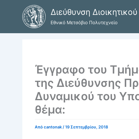
Μετάβαση
Διεύθυνση Διοικητικού
στο
περιεχόμενο
Εθνικό Μετσόβιο Πολυτεχνείο
Έγγραφο του Τμήμ
της Διεύθυνσης Π
Δυναμικού του Υπ
θέμα:
Από
cantonak
/
19 Σεπτεμβρίου, 2018