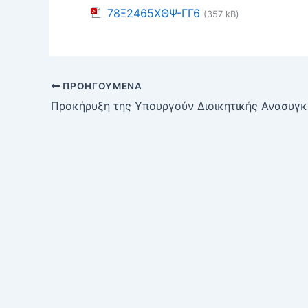
78Ξ2465ΧΘΨ-ΓΓ6
(357 kB)
ΠΡΟΗΓΟΎΜΕΝΑ