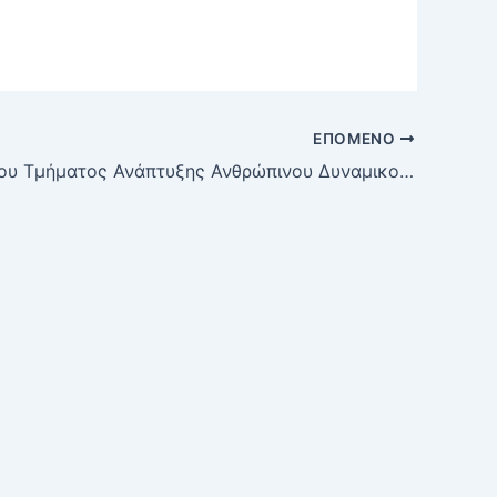
ΕΠΌΜΕΝΟ
Έγγραφα του Τμήματος Ανάπτυξης Ανθρώπινου Δυναμικού της Διεύθυνσης Προγραμματισμού και Ανάπτυξης Ανθρώπινου Δυναμικού του Υπουργείου Διοικητικής Ανασυγκρότησης με θέμα: