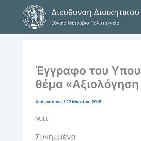
Μετάβαση
Διεύθυνση Διοικητικού
στο
περιεχόμενο
Εθνικό Μετσόβιο Πολυτεχνείο
Έγγραφο του Υπου
θέμα «Αξιολόγηση 
Από
cantonak
/
22 Μαρτίου, 2018
NULL
Συνημμένα