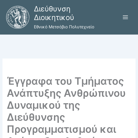
Μετάβαση
Διεύθυνση
στο
Διοικητικού
περιεχόμενο
Εθνικό Μετσόβιο Πολυτεχνείο
Έγγραφα του Τμήματος
Ανάπτυξης Ανθρώπινου
Δυναμικού της
Διεύθυνσης
Προγραμματισμού και