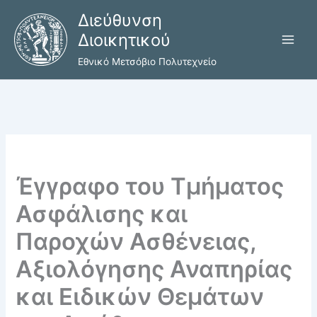
Μετάβαση
Διεύθυνση
στο
Διοικητικού
περιεχόμενο
Εθνικό Μετσόβιο Πολυτεχνείο
Έγγραφο του Τμήματος
Ασφάλισης και
Παροχών Ασθένειας,
Αξιολόγησης Αναπηρίας
και Ειδικών Θεμάτων